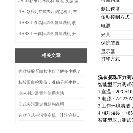
JB-01标准污布耗材 碳黑 皮脂 蛋白 混合油
测试速度
RHLQ系列立式去污测定机 污布 洗衣液 耗材
传动控制方式
RHBX-II液晶恒温金属摆洗机 改进型摆洗机
电源
RHBX-II一体恒温金属摆洗机 升级款摆洗机
夹具
保护装置
显示器
相关文章
打印方式
你对核酸蛋白检测仪了解多少呢？
洗衣凝珠压力测
核酸蛋白检测仪：准确分析生物分子，加速科研与临床进程
智能型压力测试
1 室温：20℃±1
电泳测定装置的使用方法
2 电源：AC22
立式去污测定机结构说明
3 工作环境清
4 相对湿度：<8
选对立式去污测定机，让洗涤剂去污效果检测更精准规范
智能型压力测试