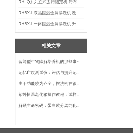
RHLQ系列立式去污测定机 污布 洗衣液 耗材
RHBX-II液晶恒温金属摆洗机 改进型摆洗机
RHBX-II一体恒温金属摆洗机 升级款摆洗机
相关文章
智能型生物降解培养机的那些事~
记忆广度测试仪：评估与提升记忆能力的利器
由于功能较为齐全，摆洗机在很多行业都被加以运用
紫外恒温老化箱操作教程：试样安装、程序设置与运行注意事项
解锁生命密码：蛋白质分离纯化层析系统的创新之旅