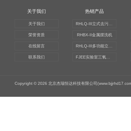
关于我们
热销产品
关于我们
RHLQ-III立式去污测定机
荣誉资质
RHBX-II金属摆洗机
在线留言
RHLQ-III多功能立式去污测定机
联系我们
FJEE实验室三氧化硫磺化装置
Copyright © 2026 北京杰瑞恒达科技有限公司(www.bjjrhd17.c