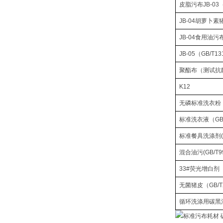
皮脂污布
JB-03
JB-04
胡萝卜素
JB-04
食用油污
JB-05
（
GB/T13
聚酯布（测试抗
K12
无磷标准洗衣粉
标准洗衣液（
GB
标准餐具洗涤剂
混合油污
(GB/T9
33#
荧光增白剂
无菌猪皮（
GB/T
循环洗涤用碳黑