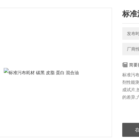
标准
发布时间
厂商
简要
标准污布耗
剂性能测
成试片,
的差异,