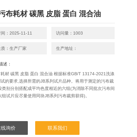
污布耗材 碳黑 皮脂 蛋白 混合油
：2025-11-11
访问量：1003
性质：生产厂家
生产地址：
描述：
材 碳黑 皮脂 蛋白 混合油 根据标准GB/T 13174-2021洗涤
试的要求,选择所需的JB系列试片品种。将用于测定的污布裁
按类别分别搭配成平均色度相近的六组(为消除不同批次污布间
六组试片应尽量使用同块JB系列污布裁剪获得)。
在线询价
联系我们