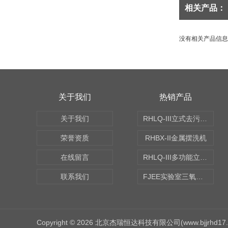
相关产品：
没有相关产品信息..
关于我们
热销产品
关于我们
RHLQ-III立式去污测定机
荣誉资质
RHBX-II金属摆洗机
在线留言
RHLQ-III多功能立式去污测定机
联系我们
FJEE实验室三氧化硫磺化装置
Copyright © 2026 北京杰瑞恒达科技有限公司(www.bjjrhd1