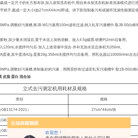
裁成一定尺寸的长方形布块
,
加入滚筒洗衣机中
,
用自来水按洗衣机标准洗涤模式进行
平烘干
,
裁成一定大小
(
如
27cmX44cm)
即成。供下阶段制备污布或循环洗涤性能测定
.3MPa.
调整好污液槽
,
将
JB-W1
污液用
100m
滤布过滤
,
倒入轧车污液槽中
.
取
JB-00
白棉
胶粉
,
加少量水润湿后
,
置于水浴上加热溶解。放入
4.5g
碳黑
.
研磨约
2min
后备用。
入
120mL
水搅拌均匀后·加入上述溶液中混合·并补充加水至总体积为
356ml
。
鸡蛋液
,
其中蛋清
42g.
蛋黄
28g.356ml
水搅拌均匀后备用。用乳化器以
10000r/min
左右
.3MPa,
调整好污液槽
,
将制备好的污液，用两层纱布过滤至轧车污液槽中
.
取
1B-00
白棉
 皮脂 蛋白 混合油
立式去污测定机用耗材及规格
类别
规格
（
GB13174-2021
）
27cm*44cm/
块
（
GB13174-2021
）
27cm*44cm/
块
（
GB13174-2021
）
27cm*44cm/
块
欢迎您！
来自局域网的朋友！有什么可以帮