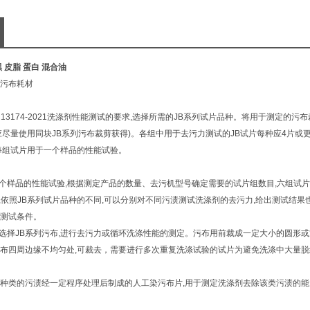
 皮脂 蛋白 混合油
污布耗材
 13174-2021
洗涤剂性能测试的要求
,
选择所需的
JB
系列试片品种。将用于测定的污布
应尽量使用同块
JB
系列污布裁剪获得
)
。各组中用于去污力测试的
JB
试片每种应
4
片或
每组试片用于一个样品的性能试验。
个样品的性能试验
,
根据测定产品的数量、去污机型号确定需要的试片组数目
,
六组试片
,
依照
JB
系列试片品种的不同
,
可以分别对不同污渍测试洗涤剂的去污力
,
给出测试结果
测试条件。
选择
JB
系列污布
,
进行去污力或循环洗涤性能的测定。污布用前裁成一定大小的圆形或
布四周边缘不均匀处
,
可裁去，需要进行多次重复洗涤试验的试片为避免洗涤中大量脱
种类的污渍经一定程序处理后制成的人工染污布片
,
用于测定洗涤剂去除该类污渍的能