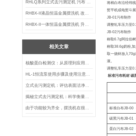
RHLQ系列立式去污测定机 污布 洗衣液 耗材
将棉白布沿经纬线
熨平机或电熨斗展
RHBX-II液晶恒温金属摆洗机 改进型摆洗机
JB-01
污布制作
RHBX-II一体恒温金属摆洗机 升级款摆洗机
调整轧车压力至
0
JB-02
污布制作
称取
6.7g
阿拉伯树
相关文章
称取
38.6g
奶粉
,
加
取一烧杯放入
70g
液。
核酸蛋白检测仪：从原理到应用的全面解析
调整轧车压力至
0
HL-1恒流泵使用步骤及使用注意事项
标准污布耗材 碳黑
立式去污测定机：评估表面洁净度的有效工具
揭秘立式去污测定机：科学衡量去污能力
由于功能较为齐全，摆洗机在很多行业都被加以运用
标准白布
JB-00
碳黑污布
JB-01
蛋白污布
JB-02