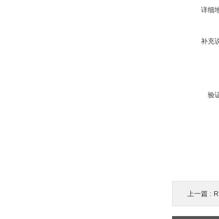
详细
补充
验
上一篇 :