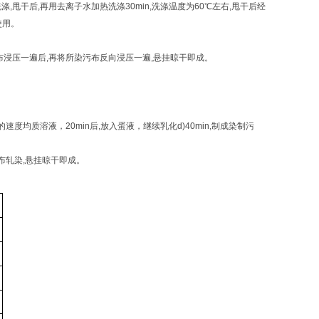
洗涤
,
甩干后
,
再用去离子水加热洗涤
30min,
洗涤温度为
60
℃左右
,
甩干后经
使用。
布浸压一遍后
,
再将所染污布反向浸压一遍
,
悬挂晾干即成。
的速度均质溶液，
20min
后
,
放入蛋液，继续乳化
d)40min,
制成染制污
布轧染
,
悬挂晾干即成。