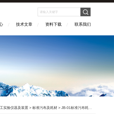
心
技术文章
资料下载
联系我们
工实验仪器及装置
>
标准污布及耗材
> JB-01标准污布耗材 碳黑 皮脂 蛋白 混合油