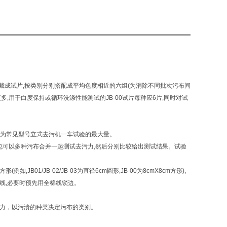
裁成试片
,
按类别分别搭配成平均色度相近的六组
(
为消除不同批次污布间
更多
,
用于白度保持或循环洗涤性能测试的
JB-00
试片每种应
6
片
,
同时对试
为常见型号立式去污机一车试验的最大量。
也可以多种污布合并一起测试去污力
,
然后分别比较给出测试结果。试验
方形
(
例如
,JB01/JB-02/JB-03
为直径
6cm
圆形
,JB-00
为
8cmX8cm
方形
),
线
,
必要时预先用全棉线锁边。
力，以污溃的种类决定污布的类别。