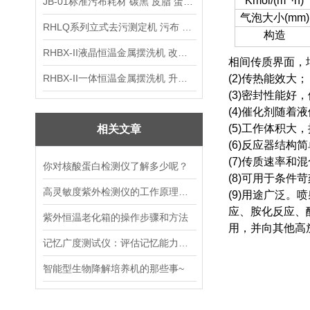
Kmol/(m
·h)
JB-01标准污布耗材 碳黑 皮脂 蛋白 混合油
气泡大小(mm)
RHLQ系列立式去污测定机 污布 洗衣液 耗材
构造
RHBX-II液晶恒温金属摆洗机 改进型摆洗机
相间传质界面，
RHBX-II一体恒温金属摆洗机 升级款摆洗机
(2)传热能效大；
(3)密封性能好
(4)催化剂随着
(5)工作体积
相关文章
(6)反应器结
(7)传质速率
你对核酸蛋白检测仪了解多少呢？
(8)可用于条件
高灵敏度紫外检测仪的工作原理和注意事项
(9)用途广泛
应、胺化反应、
紫外恒温老化箱的操作步骤和方法
用，并向其他高
记忆广度测试仪：评估记忆能力的有效工具
智能型生物降解培养机的那些事~