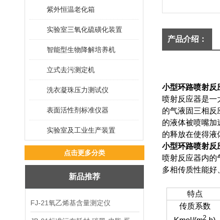
紫外恒温老化箱
实验室三氧化硫磺化装置
产品介绍：
智能型生物降解培养机
立式去污测定机
小型环路喷射反
洗衣凝珠压力测试仪
喷射反应器是一
表面活性剂标准仪器
的气液固三相反
的液体被喷嘴加
实验室及工业生产装置
的释放在使得液
小型环路喷射反
点击更多分类
喷射反应器内的
多相传质性能好
新品推荐
特点
FJ-21氧乙烯基含量测定仪
传质系数
2