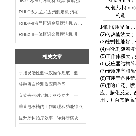
Kmol/(m
·h)
JB-01标准污布耗材 碳黑 皮脂 蛋白 混合油
气泡大小(mm)
RHLQ系列立式去污测定机 污布 洗衣液 耗材
构造
RHBX-II液晶恒温金属摆洗机 改进型摆洗机
相间传质界面，
RHBX-II一体恒温金属摆洗机 升级款摆洗机
(2)传热能效大；
(3)密封性能好
(4)催化剂随着
(5)工作体积
相关文章
(6)反应器结
(7)传质速率
手指灵活性测试仪操作规范：测试流程设定、结果评分标准与环境干扰规避
(8)可用于条件
核酸蛋白检测仪应用范围
(9)用途广泛
应、胺化反应、
立式去污测定机：科技助力，一键去污，让实验更加纯净无忧
用，并向其他高
垂直电泳槽的工作原理和功能特点
提升牙科治疗效率：详解牙模块刷磨仪的操作流程与优势特点