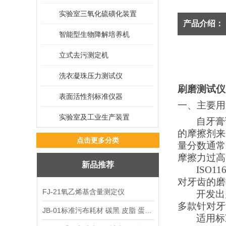
实验室三氧化硫磺化装置
产品介绍：
智能型生物降解培养机
立式去污测定机
洗衣凝珠压力测试仪
刷磨测试仪
表面活性剂标准仪器
一、主要用
实验室及工业生产装置
自牙膏
的摩擦剂来
点击更多分类
量分数通常
摩擦力过高
新品推荐
ISO11
对牙齿的磨
FJ-21氧乙烯基含量测定仪
开发出
多款针对牙
JB-01标准污布耗材 碳黑 皮脂 蛋白 混合油
适用标