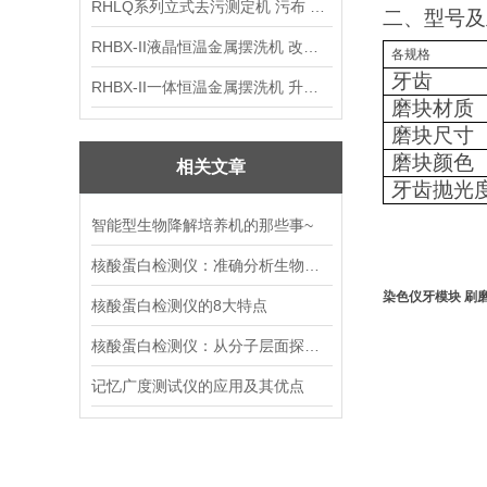
RHLQ系列立式去污测定机 污布 洗衣液 耗材
二、型号及
RHBX-II液晶恒温金属摆洗机 改进型摆洗机
各规格
牙齿
RHBX-II一体恒温金属摆洗机 升级款摆洗机
磨块材质
磨块尺寸
磨块颜色
相关文章
牙齿抛光
智能型生物降解培养机的那些事~
核酸蛋白检测仪：准确分析生物分子，加速科研与临床进程
染色仪牙模块 刷
核酸蛋白检测仪的8大特点
核酸蛋白检测仪：从分子层面探索生命奥秘
记忆广度测试仪的应用及其优点