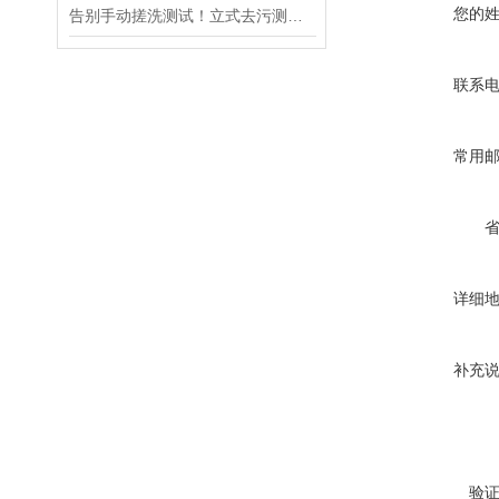
您的
告别手动搓洗测试！立式去污测定机 —— 标准化洗涤流程，数据更客观
联系
常用
详细
补充
验