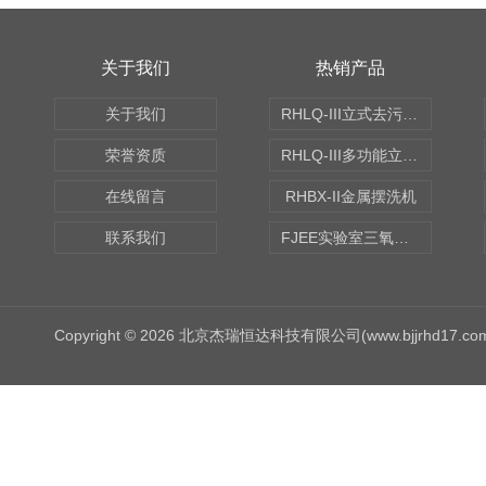
关于我们
热销产品
关于我们
RHLQ-III立式去污测定机
荣誉资质
RHLQ-III多功能立式去污测定机
在线留言
RHBX-II金属摆洗机
联系我们
FJEE实验室三氧化硫磺化装置
Copyright © 2026 北京杰瑞恒达科技有限公司(www.bjjrhd17.c