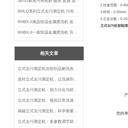
JB-01标准污布耗材 碳黑 皮脂 蛋白 混合油
2.
转速范围：
0-60
RHLQ系列立式去污测定机 污布 洗衣液 耗材
3.
时间：
0-50min
4.
正反次数：
0-20
RHBX-II液晶恒温金属摆洗机 改进型摆洗机
立式去污机智能漂
RHBX-II一体恒温金属摆洗机 升级款摆洗机
相关文章
立式去污测定机在纺织品耐洗色牢度测试中的关键应用
选对立式去污测定机，让洗涤剂去污效果检测更精准规范
立式去污测定机：助力日化与纺织行业的高效去污性能检测
立式去污测定机：模拟日常洗涤！精准测试洗涤剂去污力、织物耐洗性能
揭秘立式去污测定机：科学衡量去污能力
您的
立式去污测定机：多参数调节助力产品去污能力科学评估