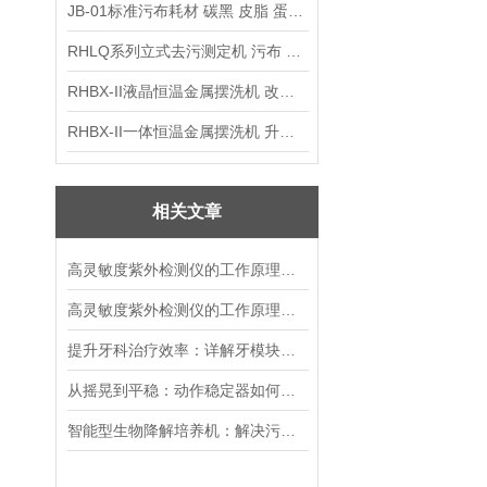
JB-01标准污布耗材 碳黑 皮脂 蛋白 混合油
RHLQ系列立式去污测定机 污布 洗衣液 耗材
RHBX-II液晶恒温金属摆洗机 改进型摆洗机
RHBX-II一体恒温金属摆洗机 升级款摆洗机
相关文章
高灵敏度紫外检测仪的工作原理和注意事项
高灵敏度紫外检测仪的工作原理和用途介绍
提升牙科治疗效率：详解牙模块刷磨仪的操作流程与优势特点
从摇晃到平稳：动作稳定器如何革新你的拍摄体验
智能型生物降解培养机：解决污染问题的仪器