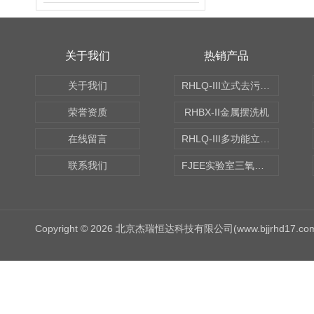
关于我们
热销产品
关于我们
RHLQ-III立式去污测定机
荣誉资质
RHBX-II金属摆洗机
在线留言
RHLQ-III多功能立式去污测定机
联系我们
FJEE实验室三氧化硫磺化装置
Copyright © 2026 北京杰瑞恒达科技有限公司(www.bjjrhd17.c