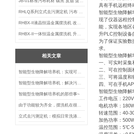
JB-01标准污布耗材 碳黑 皮脂 蛋白 混合油
具有手机远程终
RHLQ系列立式去污测定机 污布 洗衣液 耗材
智能型生物降解
现了仪器远程控
RHBX-II液晶恒温金属摆洗机 改进型摆洗机
能，实现各地区
RHBX-II一体恒温金属摆洗机 升级款摆洗机
升PLC控制设
为了保证实验数
求。
智能型生物降解
相关文章
一、可实时采集
二、可在控制面
智能型生物降解培养机：实现可持续发展的重要工具
三、可将温度和
智能型生物降解培养机：解决污染问题的仪器
四、可在手机A
智能型生物降解
智能型生物降解培养机的那些事~
工作电压：220V 、
由于功能较为齐全，摆洗机在很多行业都被加以运用
电机功率：180
转速范围：40-3
立式去污测定机：模拟日常洗涤！精准测试洗涤剂去污力、织物耐洗性能
加热功率：500
温控范围：5℃-5