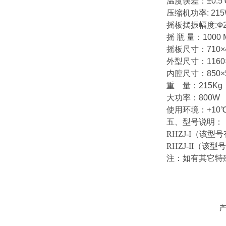
温度误差：±0.5
压缩机功率: 21
摇板摆振幅度:Ф2
摇 瓶 量：1000 M
摇板尺寸：710×
外型尺寸：1160×
内腔尺寸：850×5
重 量：215Kg
大功率：800W
使用环境：+10℃
五、型号说明：
RHZJ-I（该型
RHZJ-II（该
注：如有其它特