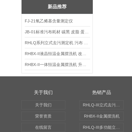
新品推荐
FJ-21氧乙烯基含量测定仪
JB-01标准污布耗材 碳黑 皮脂 蛋白 混合油
RHLQ系列立式去污测定机 污布 洗衣液 耗材
RHBX-II液晶恒温金属摆洗机 改进型摆洗机
RHBX-II一体恒温金属摆洗机 升级款摆洗机
关于我们
热销产品
关于我们
RHLQ-III立式去污测定机
荣誉资质
RHBX-II金属摆洗机
在线留言
RHLQ-III多功能立式去污测定机