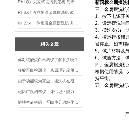
RHLQ系列立式去污测定机 污布 洗衣液 耗材
新国标金属摆洗
三、金属摆洗机
RHBX-II液晶恒温金属摆洗机 改进型摆洗机
1、按下电源开
RHBX-II一体恒温金属摆洗机 升级款摆洗机
2、设定摆洗时
3、摆洗次/分
4、按运行按钮
警停止。如需继
相关文章
5、试片材料及外形尺
6、试验方法：试
你对核酸蛋白检测仪了解多少呢？
四、金属摆洗机
核酸蛋白检测仪：从原理到应用的全面解析
根据使用情况，
持平衡。
由于功能较为齐全，摆洗机在很多行业都被加以运用
五、金属摆洗机
记忆广度测试仪：评估记忆能力的有效工具
解锁生命密码：蛋白质分离纯化层析系统的创新之旅