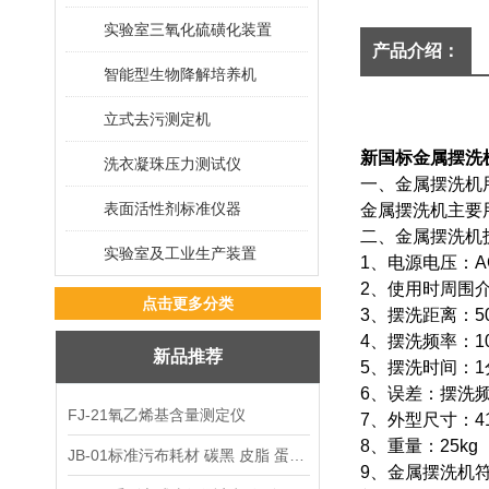
实验室三氧化硫磺化装置
产品介绍：
智能型生物降解培养机
立式去污测定机
新国标金属摆洗
洗衣凝珠压力测试仪
一、金属摆洗机
表面活性剂标准仪器
金属摆洗机主要
二、金属摆洗机
实验室及工业生产装置
1、电源电压：AC
2、使用时周围介
点击更多分类
3、摆洗距离：5
4、摆洗频率：1
新品推荐
5、摆洗时间：1
6、误差：摆洗频
FJ-21氧乙烯基含量测定仪
7、外型尺寸：41
8、重量：25kg
JB-01标准污布耗材 碳黑 皮脂 蛋白 混合油
9、金属摆洗机符合