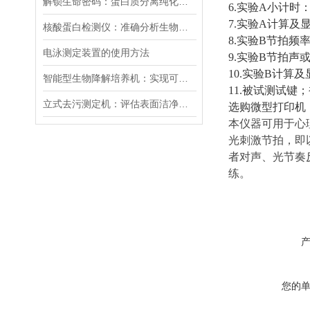
解锁生命密码：蛋白质分离纯化层析系统的创新之旅
6.
实验
A
小计时
7.
实验
A
计算及
核酸蛋白检测仪：准确分析生物分子，加速科研与临床进程
8.
实验
B
节拍频
电泳测定装置的使用方法
9.
实验
B
节拍声
10.
实验
B
计算及
智能型生物降解培养机：实现可持续发展的重要工具
11.
被试测试键；
立式去污测定机：评估表面洁净度的有效工具
选购微型打印机
本仪器可用于心
光刺激节拍，即
者对声、光节奏
练。
您的