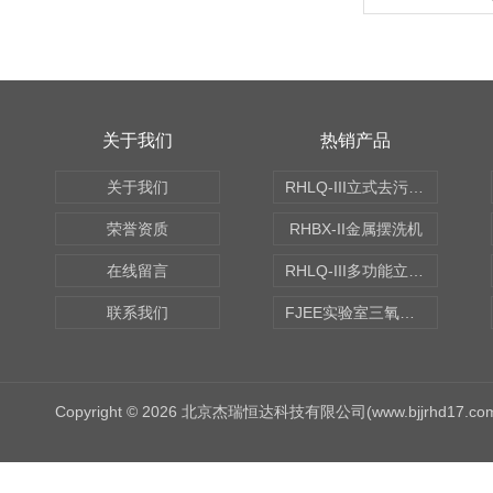
关于我们
热销产品
关于我们
RHLQ-III立式去污测定机
荣誉资质
RHBX-II金属摆洗机
在线留言
RHLQ-III多功能立式去污测定机
联系我们
FJEE实验室三氧化硫磺化装置
Copyright © 2026 北京杰瑞恒达科技有限公司(www.bjjrhd17.c