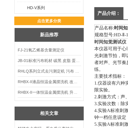
HD-V系列
产品介绍：
点击更多分类
产品名称
:
时间知
新品推荐
规格型号
:HD-
Ⅱ
-
时间知觉测试仪
本仪器可用于心
FJ-21氧乙烯基含量测定仪
光刺激节拍，即
JB-01标准污布耗材 碳黑 皮脂 蛋白 混合油
者对声、光节奏
练。
RHLQ系列立式去污测定机 污布 洗衣液 耗材
主要技术指标：
RHBX-II液晶恒温金属摆洗机 改进型摆洗机
1.
仪器设有六种
限实验。
RHBX-II一体恒温金属摆洗机 升级款摆洗机
2.
刺激方式：声
3.
实验次数：除
4.
实验
A
标准刺
相关文章
钟一档任意设定
5.
实验
A
标准刺