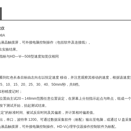
觉仪
08A
色液晶触摸屏，可外接电脑控制操作（包括软件及连接线）。
出实验结果。
指标与
HD
—Ⅴ—
508
型速度知觉仪相同
看到红色长条目标由左向右以恒定速度 移动，并注意观察其移动的速度，根据该速度
5
、
10
、
15
、
20
、
25
、
30
、
40
、
50mm/
秒，共
8
档。
1
秒精度记时；
位置由主试
20
～
148mm
范围任意位置设定，在屏幕上分别指示起点与终点，组成一
按下测试开始，抬起测试结束。
设定”的标准时间、被试反应时间及其偏差，并计算相对偏差值。
出，串口，波特率
1200
。可通过数据采集软件（标配）输出至电脑，或通过
U
盘采
色液晶触摸屏，可外接电脑控制操作。
HD-V
心理学仪器操作控制软件为标配。