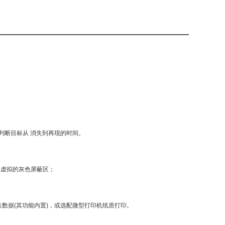
判断目标从 消失到再现的时间。
个虚拟的灰色屏蔽区；
集数据
(
其功能内置
)
，或选配微型打印机纸质打印。