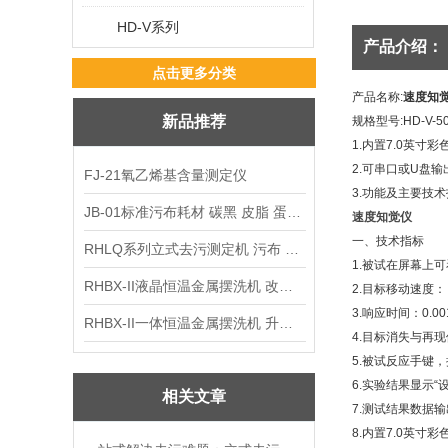
HD-V系列
产品介绍：
点击更多分类
产品名称
:
速度知
新品推荐
规格型号
:HD-V-5
1.
内置
7.0
英寸彩
2.
可串口或
U
盘输
FJ-21氧乙烯基含量测定仪
3.
功能及主要技术
JB-01标准污布耗材 碳黑 皮脂 蛋白 混合油
速度知觉仪
一、技术指标
RHLQ系列立式去污测定机 污布 洗衣液 耗材
1.
被试在屏幕上可
RHBX-II液晶恒温金属摆洗机 改进型摆洗机
2.
目标移动速度：
3.
响应时间：
0.00
RHBX-II一体恒温金属摆洗机 升级款摆洗机
4.
目标消失与再现
5.
被试反应手键，
6.
实验结果显示“
相关文章
7.
测试结果数据输
8.
内置
7.0
英寸彩