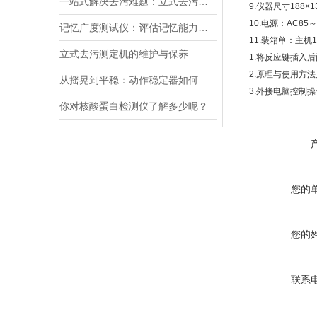
一站式解决去污难题：立式去污测定机精准测量，高效去污
9.
仪器尺寸
188
×
1
10.
电源：
AC85
～
记忆广度测试仪：评估记忆能力的有效工具
11.
装箱单：主机
1
立式去污测定机的维护与保养
1.
将反应键插入后
2.
原理与使用方法
从摇晃到平稳：动作稳定器如何革新你的拍摄体验
3.
外接电脑控制操
你对核酸蛋白检测仪了解多少呢？
您的
您的
联系