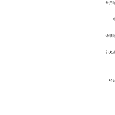
常用
详细
补充
验