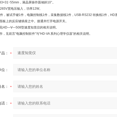
33
×
31~55mm
，液晶屏操作面倾斜
10
°。
265V
宽电压输入，功率
12W
。
件，被试手键
1
件，电脑控制线
1
件，采集数据线
1
件，
USB-RS232
转换线
1
件，
HD
面板上的反应键插座之中。接通并打开电源开关。
见
HD
—Ⅴ—
508
型速度知觉仪的相关说明。
作，见前言“电脑控制软件”与“
HD-VA
系列心理学仪器”的相关说明。
产品：
单位：
姓名：
电话：