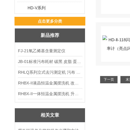
HD-V系列
点击更多分类
新品推荐
FJ-21氧乙烯基含量测定仪
JB-01标准污布耗材 碳黑 皮脂 蛋白 混合油
RHLQ系列立式去污测定机 污布 洗衣液 耗材
下一页
末
RHBX-II液晶恒温金属摆洗机 改进型摆洗机
RHBX-II一体恒温金属摆洗机 升级款摆洗机
相关文章