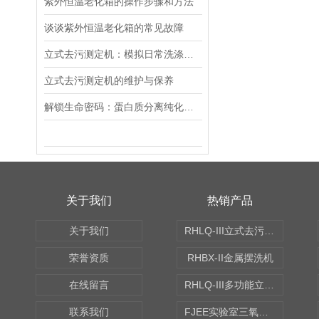
紫外恒温老化箱的操作步骤和方法
谈谈紫外恒温老化箱的常见故障
立式去污测定机：模拟日常洗涤！精准测试洗涤剂去污力、织物耐洗性能
立式去污测定机的维护与保养
解锁生命密码：蛋白质分离纯化层析系统的创新之旅
关于我们
热销产品
关于我们
RHLQ-III立式去污测定机
荣誉资质
RHBX-II金属摆洗机
在线留言
RHLQ-III多功能立式去污测定机
联系我们
FJEE实验室三氧化硫磺化装置