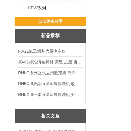
HD-V系列
点击更多分类
新品推荐
FJ-21氧乙烯基含量测定仪
JB-01标准污布耗材 碳黑 皮脂 蛋白 混合油
RHLQ系列立式去污测定机 污布 洗衣液 耗材
RHBX-II液晶恒温金属摆洗机 改进型摆洗机
RHBX-II一体恒温金属摆洗机 升级款摆洗机
相关文章