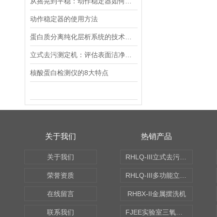
从摇晃到平稳：动作稳定器如何革新你的拍摄体验
动作稳定器的使用方法
蛋白质分离纯化层析系统的技术原理、核心组件与全流程操作规范解析
立式去污测定机：评估表面洁净度的有效工具
核酸蛋白检测仪的8大特点
关于我们
热销产品
关于我们
RHLQ-III立式去污测定机
荣誉资质
RHLQ-III多功能立式去污测定机
在线留言
RHBX-II金属摆洗机
联系我们
FJEE实验室三氧化硫磺化装置