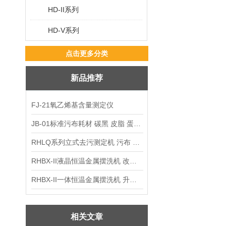
HD-II系列
HD-V系列
点击更多分类
新品推荐
FJ-21氧乙烯基含量测定仪
JB-01标准污布耗材 碳黑 皮脂 蛋白 混合油
RHLQ系列立式去污测定机 污布 洗衣液 耗材
RHBX-II液晶恒温金属摆洗机 改进型摆洗机
RHBX-II一体恒温金属摆洗机 升级款摆洗机
相关文章