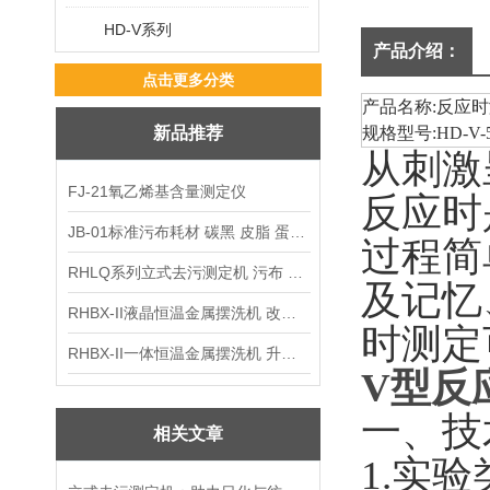
HD-V系列
产品介绍：
点击更多分类
产品名称
:
反应时
新品推荐
规格型号
:HD-V-
从刺激
FJ-21氧乙烯基含量测定仪
反应时
JB-01标准污布耗材 碳黑 皮脂 蛋白 混合油
过程简
RHLQ系列立式去污测定机 污布 洗衣液 耗材
及记忆
RHBX-II液晶恒温金属摆洗机 改进型摆洗机
时测定
RHBX-II一体恒温金属摆洗机 升级款摆洗机
V型反
一、技
相关文章
1.
实验