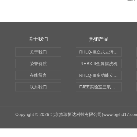
关于我们
热销产品
关于我们
RHLQ-III立式去污测定机
荣誉资质
RHBX-II金属摆洗机
在线留言
RHLQ-III多功能立式去污测定机
联系我们
FJEE实验室三氧化硫磺化装置
Copyright © 2026 北京杰瑞恒达科技有限公司(www.bjjrhd17.c