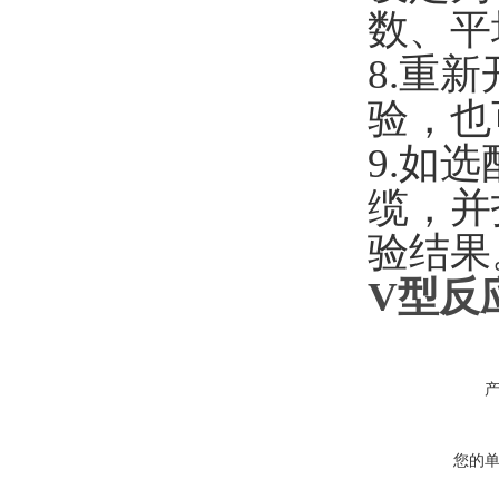
数、平
8.
重新
验，也
9.
如选
缆，并
验结果
V型反
您的