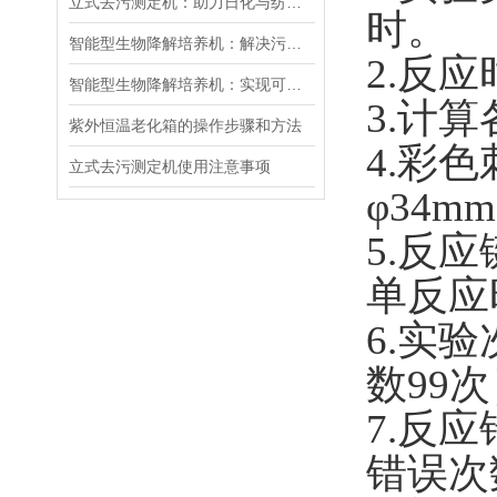
立式去污测定机：助力日化与纺织行业的高效去污性能检测
时。
智能型生物降解培养机：解决污染问题的仪器
2.
反应
智能型生物降解培养机：实现可持续发展的重要工具
3.
计算
紫外恒温老化箱的操作步骤和方法
4.
彩色
立式去污测定机使用注意事项
φ34mm
5.
反应
单反应
6.
实验
数
99
次
7.
反应
错误次