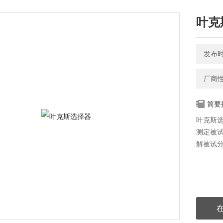
叶克
发布时间
厂商
简要
叶克斯
测定被
解被试