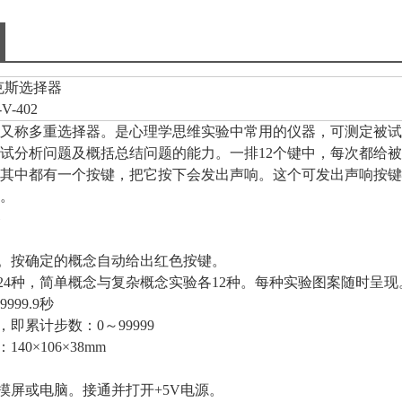
克斯选择器
-V-402
又称多重选择器。是心理学思维实验中常用的仪器，可测定被试
试分析问题及概括总结问题的能力。一排
12
个键中，每次都给被
其中都有一个按键，把它按下会发出声响。这个可发出声响按键
。
。按确定的概念自动给出红色按键。
24
种，简单概念与复杂概念实验各
12
种。每种实验图案随时呈现
9999.9
秒
，即累计步数：
0
～
99999
：
140
×
106
×
38mm
摸屏或电脑。接通并打开
+5V
电源。