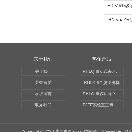
HD-V-51
HD-V-41
关于我们
热销产品
关于我们
RHLQ-III立式去污测定机
荣誉资质
RHBX-II金属摆洗机
在线留言
RHLQ-III多功能立式去污测定机
联系我们
FJEE实验室三氧化硫磺化装置
Copyright © 2026 北京杰瑞恒达科技有限公司(www.bjjrhd1