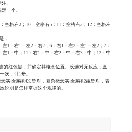
标注。
选定一个。
：空格右
2
；
10
：空格右
5
；
11
：空格右
3
；
12
：空格左
是：
：左
1
－右
1
－左
2
－右
2
；
6
：右
1
－右
2
－左
1
－左
2
；
7
：
－左
1
－中；
11
：右
1
－中－右
2
－中－右
3
－中；
12
：中
连的红色键，并确定其概念位置。没选对无反应，直
一次，计
1
步。
概念实验连续
4
次皆对，复杂概念实验连续
2
组皆对，表
应说明是怎样掌握这个规律的。
。