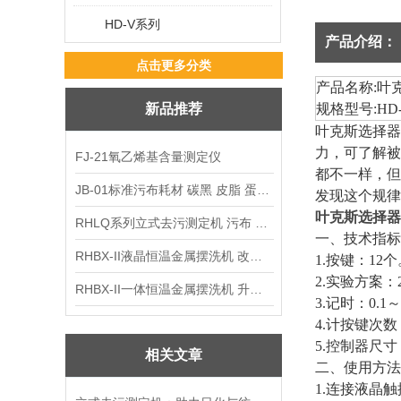
HD-V系列
产品介绍：
点击更多分类
产品名称
:
叶
新品推荐
规格型号
:HD
叶克斯选择器
力，可了解被
FJ-21氧乙烯基含量测定仪
都不一样，但
JB-01标准污布耗材 碳黑 皮脂 蛋白 混合油
发现这个规律
叶克斯选择器
RHLQ系列立式去污测定机 污布 洗衣液 耗材
一、技术指标
RHBX-II液晶恒温金属摆洗机 改进型摆洗机
1.
按键：
12
个
2.
实验方案：
RHBX-II一体恒温金属摆洗机 升级款摆洗机
3.
记时：
0.1
～
4.
计按键次数
5.
控制器尺寸
相关文章
二、使用方法
1.
连接液晶触