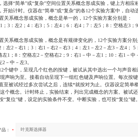
键，选择“简单”或“复杂”空间位置关系概念形成实验，键上方相应
，开始计时。仪器在“简单”或“复杂”的各
12
个实验方案中，自动
置关系概念形成实验，概念是单一的，
12
个实验方案分别是：
1
；
3
：左
2
；
4
：右
3
；
5
：左
4
；
6
：右
4
；
7
：左
5
；
8
：空格左
3
；
9
置关系概念形成实验，概念是有规律变化的，
12
个实验方案分别
2
：左
2
－右
1
；
3
：右
1
－右
2
－右
3
；
4
：左
1
－左
2
－左
3
－左
4
；
5
格左
1
；
8
：空格左
2
－空格右
2
；
9
：右
1
－中－左
1
；
10
：右
1
－中
左
2
－中－左
3
。
12
个键中，呈现几个红色的按键，被试从其中选出一个与声音相
现声响为至。接着自动呈现下一组红色键及声响位置。每次按键
直至被试经过多次尝试之后，连续*就按对为止。仪器设定简单
这个概念。计时终止，实验结束，列出完成概念的方案。被试还
按“复位”键，设定的实验条件不变。中断实验，也可按“复位”键
产品：