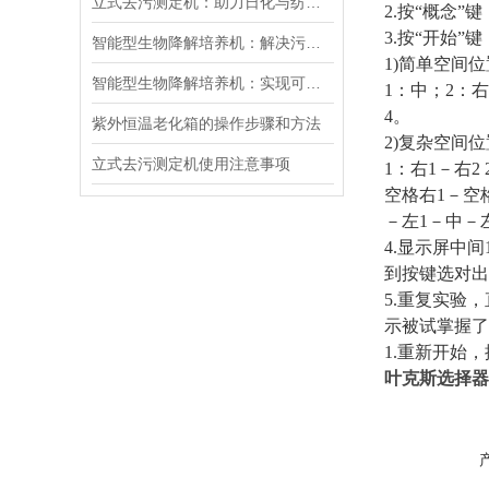
立式去污测定机：助力日化与纺织行业的高效去污性能检测
2.
按“概念”
3.
按“开始”键
智能型生物降解培养机：解决污染问题的仪器
1)
简单空间位
智能型生物降解培养机：实现可持续发展的重要工具
1
：中；
2
：右
4
。
紫外恒温老化箱的操作步骤和方法
2)
复杂空间位
立式去污测定机使用注意事项
1
：右
1
－右
2 
空格右
1
－空
－左
1
－中－
4.
显示屏中间
到按键选对出
5.
重复实验，
示被试掌握了
1.
重新开始，
叶克斯选择器