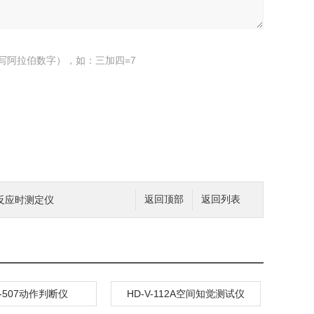
写阿拉伯数字），如：三加四=7
多项反应时测定仪
返回顶部
返回列表
V-507动作判断仪
HD-V-112A空间知觉测试仪