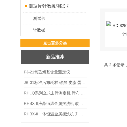
测玻片/计数板/测试卡
测试卡
计数板
点击更多分类
新品推荐
共 2 条记录
FJ-21氧乙烯基含量测定仪
JB-01标准污布耗材 碳黑 皮脂 蛋白 混合油
RHLQ系列立式去污测定机 污布 洗衣液 耗材
RHBX-II液晶恒温金属摆洗机 改进型摆洗机
RHBX-II一体恒温金属摆洗机 升级款摆洗机