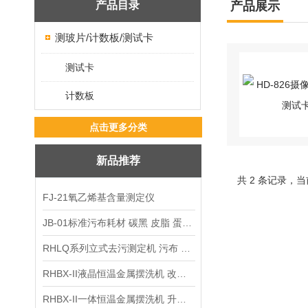
产品目录
产品展示
测玻片/计数板/测试卡
测试卡
计数板
点击更多分类
新品推荐
共 2 条记录，当
FJ-21氧乙烯基含量测定仪
JB-01标准污布耗材 碳黑 皮脂 蛋白 混合油
RHLQ系列立式去污测定机 污布 洗衣液 耗材
RHBX-II液晶恒温金属摆洗机 改进型摆洗机
RHBX-II一体恒温金属摆洗机 升级款摆洗机