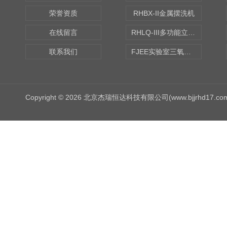
荣誉资质
RHBX-II金属摆洗机
在线留言
RHLQ-III多功能立式去污测定机
联系我们
FJEE实验室三氧化硫磺化装置
Copyright © 2026 北京杰瑞恒达科技有限公司(www.bjjrhd17.c