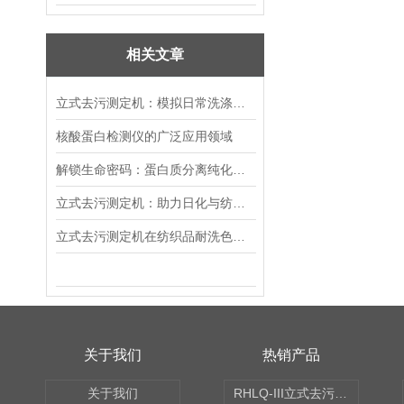
相关文章
立式去污测定机：模拟日常洗涤！精准测试洗涤剂去污力、织物耐洗性能
核酸蛋白检测仪的广泛应用领域
解锁生命密码：蛋白质分离纯化层析系统的创新之旅
立式去污测定机：助力日化与纺织行业的高效去污性能检测
立式去污测定机在纺织品耐洗色牢度测试中的关键应用
关于我们
热销产品
关于我们
RHLQ-III立式去污测定机