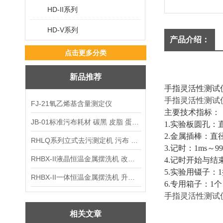
HD-II系列
HD-V系列
产品介绍：
点击更多分类
新品推荐
手指灵活性测试
手指灵活性测试
FJ-21氧乙烯基含量测定仪
主要技术指标：
JB-01标准污布耗材 碳黑 皮脂 蛋白 混合油
1.
实验板圆孔：直径
2.
金属插棒：直径 
RHLQ系列立式去污测定机 污布 洗衣液 耗材
3.
记时：1ms～9
RHBX-II液晶恒温金属摆洗机 改进型摆洗机
4.
记时开始与结
5.
实验用镊子：1
RHBX-II一体恒温金属摆洗机 升级款摆洗机
6.
专用箱子：1个，尺
手指灵活性测试
相关文章