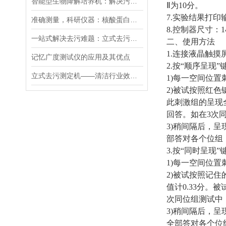
智能型生物降解培养机：解决污染问题的仪器
Ⅱ为
10
分。
7.
实验结果打印
准确测量，科研仪器：核酸蛋白检测仪助力生物医学研究
8.
控制器尺寸：
1
一站式解决去污难题：立式去污测定机精准测量，高效去污
二、使用方法
1.
连接液晶触摸
记忆广度测试仪的应用及其优点
2.
按“顺序呈现”
立式去污测定机——清洁行业效能验证新选择
1)
每一空间位置
2)
被试按照红色
此刺激组的呈现
回答。如在
3
次
3)
稍间隔后，呈
部答对各个位组
3.
按“同时呈现”
1)
每一空间位置
2)
被试按照记住
值计
0.33
分。被
次同位组测试中
3)
稍间隔后，呈
全部答对各个位