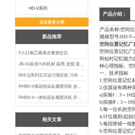
HD-V系列
产品介绍：
点击更多分类
产品名称
:
空间位
新品推荐
规格型号
:HD-V-
空间位置记忆广
空间位置记忆广
FJ-21氧乙烯基含量测定仪
和短时记忆能力
JB-01标准污布耗材 碳黑 皮脂 蛋白 混合油
种心理指标。空
一、技术指标
RHLQ系列立式去污测定机 污布 洗衣液 耗材
1.
空间位置记忆
RHBX-II液晶恒温金属摆洗机 改进型摆洗机
2.
仪器设有两种
a)
实验Ⅰ：
3
～
16
RHBX-II一体恒温金属摆洗机 升级款摆洗机
b)
实验Ⅱ：
3
～
10
3.
每一位长的空
4.
计位规则
:
起始
相关文章
5.
每回答错一组
6.
空间位置记忆