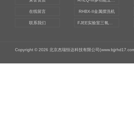
荣誉资质
RHLQ-III多功能立式去污测定机
在线留言
RHBX-II金属摆洗机
联系我们
FJEE实验室三氧化硫磺化装置
Copyright © 2026 北京杰瑞恒达科技有限公司(www.bjjrhd17.c