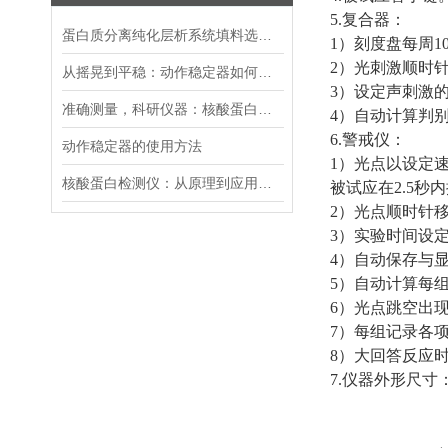
5.
复合器：
蛋白质分离纯化层析系统填料选型、柱效优化与规模化生产适配方案
1
）刻度盘每周
1
2
）光刺激顺时
从摇晃到平稳：动作稳定器如何革新你的拍摄体验
3
）设定声刺激
准确测量，科研仪器：核酸蛋白检测仪助力生物医学研究
4
）自动计算判
6.
警戒仪：
动作稳定器的使用方法
1
）光点以设定速
核酸蛋白检测仪：从原理到应用的全面解析
被试应在
2.5
秒内
2
）光点顺时针
3
）实验时间设
4
）自动保存与显
5
）自动计算每
6
）光点跳空出
7
）每组记录各
8
）大回答反应
7.
仪器外形尺寸