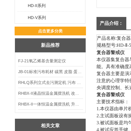
HD-II系列
HD-V系列
产品介绍：
点击更多分类
产品名称
:
复合器
新品推荐
规格型号
:HD-
Ⅱ
-
复合器警戒仪
本仪器集复合器
FJ-21氧乙烯基含量测定仪
能。具有准确度
JB-01标准污布耗材 碳黑 皮脂 蛋白 混合油
复合器主要是演
注意的心理学特
RHLQ系列立式去污测定机 污布 洗衣液 耗材
央调度控制、长
RHBX-II液晶恒温金属摆洗机 改进型摆洗机
复合器警戒仪
主要技术指标：
RHBX-II一体恒温金属摆洗机 升级款摆洗机
1.
本仪器由单片
2.
主试面板设有
3.
被试面板是均
相关文章
4.
被试应答手键