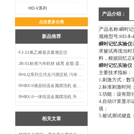
HD-V系列
产品介绍：
点击更多分类
产品名称
:
瞬时记
新品推荐
规格型号
:HD-
Ⅱ
-
瞬时记忆实验仪
求被试再现当时
FJ-21氧乙烯基含量测定仪
料，根据回忆正
JB-01标准污布耗材 碳黑 皮脂 蛋白 混合油
瞬时记忆实验仪
主要技术指标：
RHLQ系列立式去污测定机 污布 洗衣液 耗材
1.
刺激方式：数
RHBX-II液晶恒温金属摆洗机 改进型摆洗机
2.
标准刺激时间
3.
功能：设有部
RHBX-II一体恒温金属摆洗机 升级款摆洗机
4.
自动计算显示
值；
5.
被试测试键盘
相关文章