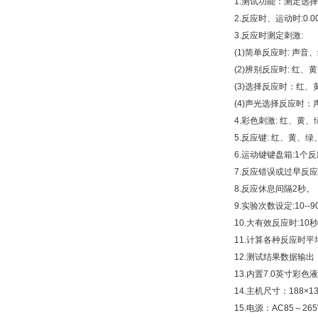
1.
测试功能：测定选择
2.
反应时、运动时
:0.0
3.
反应时测定刺激
:
(1)
简单反应时: 声音
(2)
辨别反应时: 红、
(3)
选择反应时：红、
(4)
声光选择反应时：
4.
彩色刺激: 红、黄、
5.
反应键: 红、黄、
6.
运动键键盘箱
:1
个反
7.
反应错误或过早反应
8.
反应休息间隔
2
秒。
9.
实验次数设定
:10--9
10.
大有效反应时
:10
秒
11.
计算各种反应时平
12.
测试结果数据输出
13.
内置
7.0
英寸彩色液
14.
主机尺寸：
188×1
15.
电源：
AC85
～
265