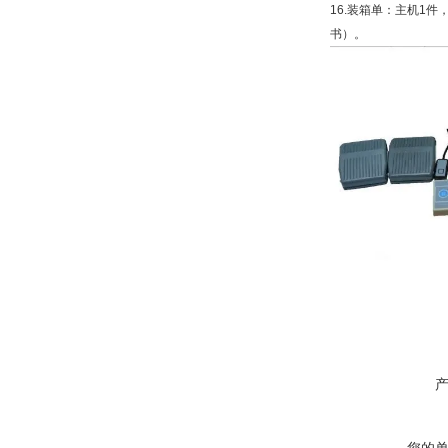
16.
装箱单：主机
1
件
书）。