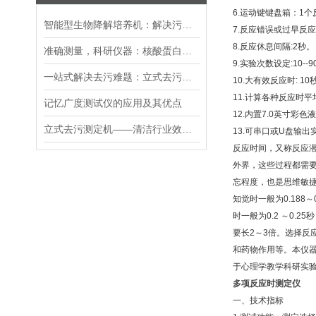
6.
运动键键盘箱：
1
个
智能型生物降解培养机：解决污染问题的仪器
7.
反应错误或过早反应
8.
反应休息间隔
:2
秒。
准确测量，科研仪器：核酸蛋白检测仪助力生物医学研究
9.
实验次数设定
:10--9
一站式解决去污难题：立式去污测定机精准测量，高效去污
10.
大有效反应时
: 10
11.
计算各种反应时平
记忆广度测试仪的应用及其优点
12.
内置
7.0
英寸彩色液
立式去污测定机——清洁行业效能验证新选择
13.
可串口或
U
盘输出
反应时间，又称反应潜
外界，这些过程都需
忘程度，也是思维敏捷
知觉时一般为
0.188
～
时一般为
0.2
～
0.25
秒
要长
2
～
3
倍。选择反
和药物作用等。本仪
于心理学教学科研实验
多项反应时测定仪
一、技术指标