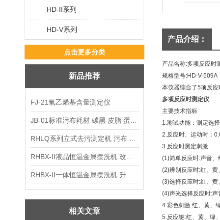
HD-II系列
HD-V系列
产品介绍：
点击更多分类
产品名称
:
多项反应时
新品推荐
规格型号
:HD-V-509A
本仪器综合了
5
项反应
多项反应时测定仪
FJ-21氧乙烯基含量测定仪
主要技术指标
JB-01标准污布耗材 碳黑 皮脂 蛋白 混合油
1.
测试功能：测定选择
2.
反应时、运动时：
0
RHLQ系列立式去污测定机 污布 洗衣液 耗材
3.
反应时测定刺激
:
RHBX-II液晶恒温金属摆洗机 改进型摆洗机
(1)
简单反应时
:
声音、
(2)
辨别反应时
:
红、黄
RHBX-II一体恒温金属摆洗机 升级款摆洗机
(3)
选择反应时
:
红、黄
(4)
声光选择反应时
:
声
4.
彩色刺激
:
红、黄、
相关文章
5.
反应键
:
红、黄、绿