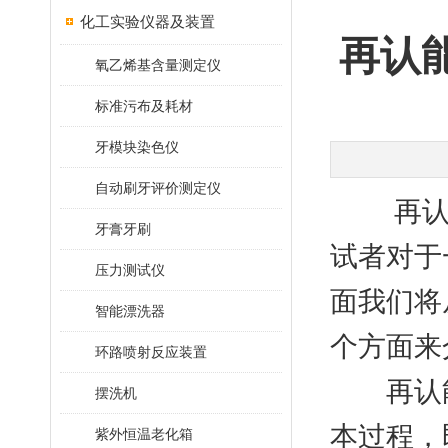
化工实验仪器及装置
再认
氧乙烯基含量测定仪
标准污布及耗材
牙模块染色仪
自动刷牙评价测定仪
再认能
牙膏牙刷
试者对于
压力测试仪
面我们将
智能漂洗器
个方面来
环路喷射反应装置
再认能力
摆洗机
本过程，
紫外恒温老化箱