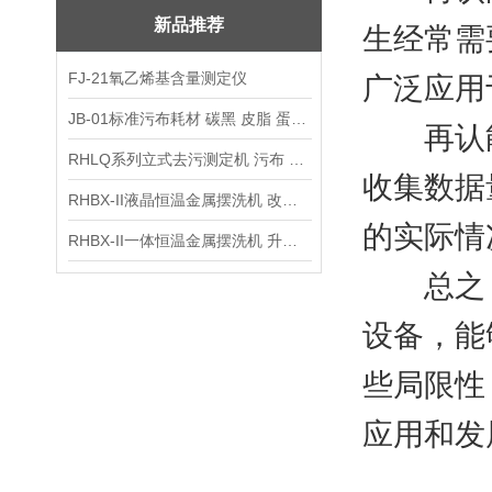
新品推荐
生经常需
FJ-21氧乙烯基含量测定仪
广泛应用
JB-01标准污布耗材 碳黑 皮脂 蛋白 混合油
再认能
RHLQ系列立式去污测定机 污布 洗衣液 耗材
收集数据
RHBX-II液晶恒温金属摆洗机 改进型摆洗机
的实际情
RHBX-II一体恒温金属摆洗机 升级款摆洗机
总之，
设备，能
些局限性
应用和发