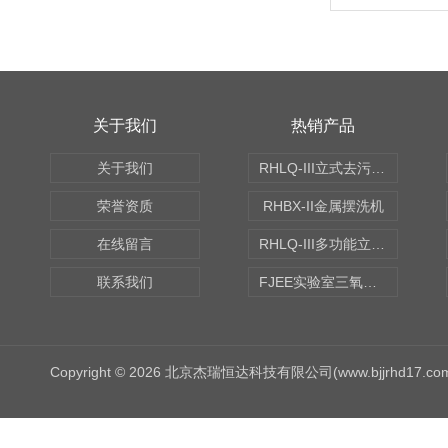
关于我们
热销产品
关于我们
RHLQ-III立式去污测定机
荣誉资质
RHBX-II金属摆洗机
在线留言
RHLQ-III多功能立式去污测定机
联系我们
FJEE实验室三氧化硫磺化装置
Copyright © 2026 北京杰瑞恒达科技有限公司(www.bjjrhd17.c