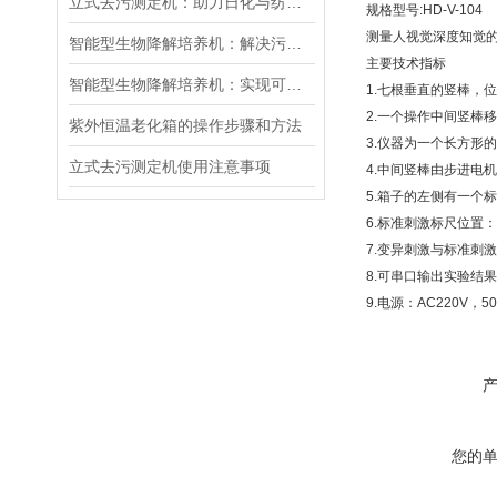
立式去污测定机：助力日化与纺织行业的高效去污性能检测
规格型号
:HD-V-104
测量人视觉深度知觉
智能型生物降解培养机：解决污染问题的仪器
主要技术指标
智能型生物降解培养机：实现可持续发展的重要工具
1.
七根垂直的竖棒，位
2.
一个操作中间竖棒移
紫外恒温老化箱的操作步骤和方法
3.
仪器为一个长方形的
立式去污测定机使用注意事项
4.
中间竖棒由步进电机
5.
箱子的左侧有一个标
6.
标准刺激标尺位置：
7.
变异刺激与标准刺激
8.
可串口输出实验结果
9.
电源：
AC220V
，
5
您的