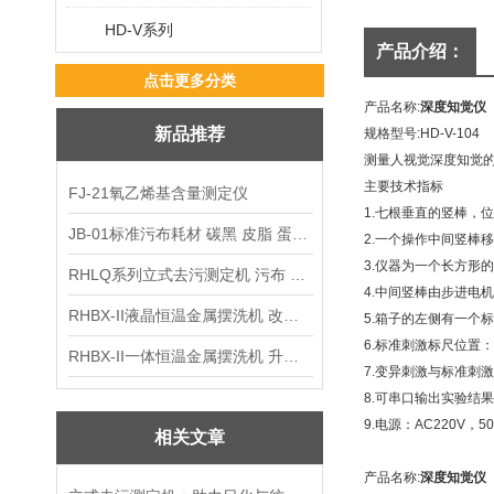
HD-V系列
产品介绍：
点击更多分类
产品名称
:
深度知觉仪
新品推荐
规格型号
:HD-V-104
测量人视觉深度知觉
主要技术指标
FJ-21氧乙烯基含量测定仪
1.
七根垂直的竖棒，位
JB-01标准污布耗材 碳黑 皮脂 蛋白 混合油
2.
一个操作中间竖棒移
3.
仪器为一个长方形的
RHLQ系列立式去污测定机 污布 洗衣液 耗材
4.
中间竖棒由步进电机
RHBX-II液晶恒温金属摆洗机 改进型摆洗机
5.
箱子的左侧有一个标
6.
标准刺激标尺位置：
RHBX-II一体恒温金属摆洗机 升级款摆洗机
7.
变异刺激与标准刺激
8.
可串口输出实验结果
9.
电源：
AC220V
，
5
相关文章
产品名称
:
深度知觉仪