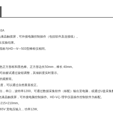
03A
色液晶触摸屏，可外接电脑控制操作（包括软件及连接线）。
出实验结果。
指标与
HD
—Ⅴ—
503
型棒框仪相同。
色正方形框和黑色棒。正方形边长
50mm
，棒长
40mm
。
可由被试通过旋钮调整，其倾斜度实时显示。
的观察筒。
斜度，可以通过自然垂直校正。
出，串口，波特率
1200
。可通过数据采集软件（标配）输出至电脑，或通过
U
盘采集
色液晶触摸屏，可外接电脑控制操作。
HD-V
心 理学仪器操作控制软件为标配。
×
215
×
210mm
。
265V
宽电压输入，功率
12W
。