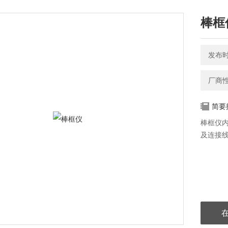
棒框
发布时间
厂商
简要
棒框仪内
及连接