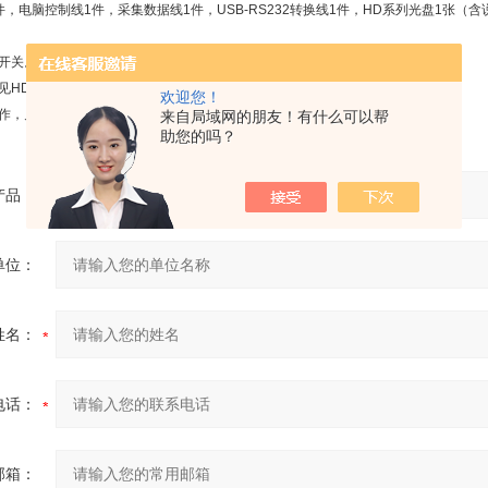
件，电脑控制线
1
件，采集数据线
1
件，
USB-RS232
转换线
1
件，
HD
系列光盘
1
张（含
开关。一会屏出现正方形框与棒。
见
HD
—Ⅴ—
503
型棒框仪的相关说明。
欢迎您！
作，见前言“电脑控制软件”与“
HD-VA
系列心理学仪器”的相关说明。
来自局域网的朋友！有什么可以帮
助您的吗？
产品：
单位：
姓名：
电话：
邮箱：