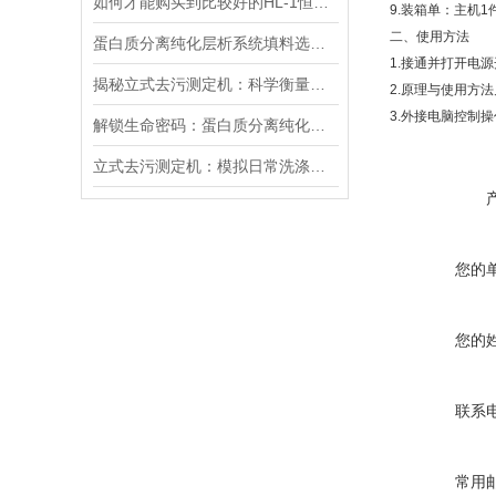
如何才能购买到比较好的HL-1恒流泵产品呢？
9.
装箱单：主机
1
二、使用方法
蛋白质分离纯化层析系统填料选型、柱效优化与规模化生产适配方案
1.
接通并打开电源
揭秘立式去污测定机：科学衡量去污能力
2.
原理与使用方法
3.
外接电脑控制操
解锁生命密码：蛋白质分离纯化层析系统的创新之旅
立式去污测定机：模拟日常洗涤！精准测试洗涤剂去污力、织物耐洗性能
您的
您的
联系
常用