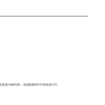
数据
(
其功能内置
)
，或选配微型打印机纸质打印。