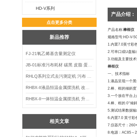
HD-V系列
产品介绍：
点击更多分类
产品名称
:
棒框仪
新品推荐
规格型号
:HD-V-5
1.
内置
7.0
英寸彩
2.
可串口或
U
盘输
FJ-21氧乙烯基含量测定仪
3.
功能及主要技术
JB-01标准污布耗材 碳黑 皮脂 蛋白 混合油
棒框仪
一、技术指标
RHLQ系列立式去污测定机 污布 洗衣液 耗材
1.
液晶呈现一个黑
RHBX-II液晶恒温金属摆洗机 改进型摆洗机
2.
棒、框的倾斜度
3.
一个放在平台上
RHBX-II一体恒温金属摆洗机 升级款摆洗机
4.
棒、框的
0
°倾
5.
测试结果数据输
6.
内置
7.0
英寸彩
相关文章
7.
仪器尺寸：
260
8.
电源：
AC85
～