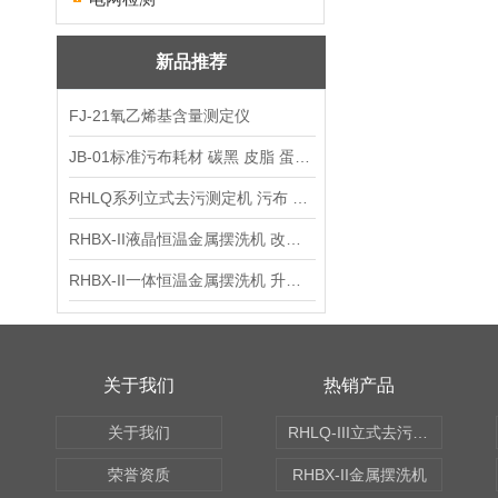
新品推荐
FJ-21氧乙烯基含量测定仪
JB-01标准污布耗材 碳黑 皮脂 蛋白 混合油
RHLQ系列立式去污测定机 污布 洗衣液 耗材
RHBX-II液晶恒温金属摆洗机 改进型摆洗机
RHBX-II一体恒温金属摆洗机 升级款摆洗机
关于我们
热销产品
关于我们
RHLQ-III立式去污测定机
荣誉资质
RHBX-II金属摆洗机