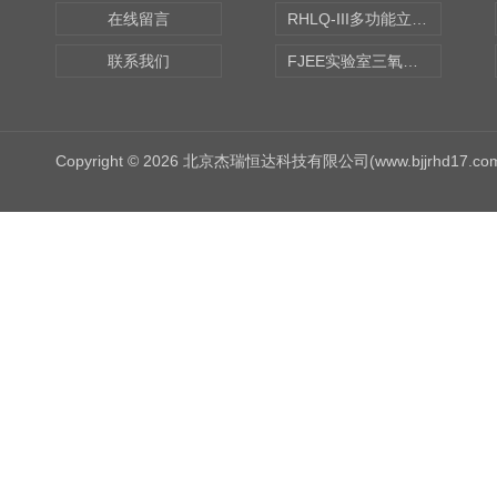
在线留言
RHLQ-III多功能立式去污测定机
联系我们
FJEE实验室三氧化硫磺化装置
Copyright © 2026 北京杰瑞恒达科技有限公司(www.bjjrhd17.c