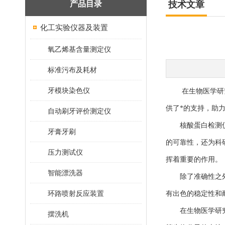
产品目录
技术文章
化工实验仪器及装置
氧乙烯基含量测定仪
标准污布及耗材
牙模块染色仪
在生物医学研究的
供了*的支持，助
自动刷牙评价测定仪
核酸蛋白检测仪采
牙膏牙刷
的可靠性，还为科
压力测试仪
挥着重要的作用。
智能漂洗器
除了准确性之外，
环路喷射反应装置
有出色的稳定性和
在生物医学研究领
摆洗机