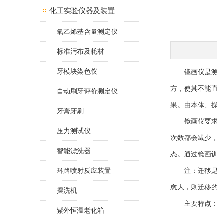
化工实验仪器及装置
氧乙烯基含量测定仪
标准污布及耗材
牙模块染色仪
镜画仪是测试
方，使其不能
自动刷牙评价测定仪
果。由本体、
牙膏牙刷
镜画仪要求操
压力测试仪
次数都会减少
智能漂洗器
态。通过镜画
环路喷射反应装置
注：迁移是指
愈大，则迁移
摆洗机
主要特点
紫外恒温老化箱