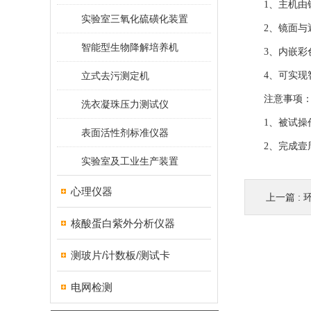
1、主机由镜
实验室三氧化硫磺化装置
2、镜面与遮
智能型生物降解培养机
3、内嵌彩色
立式去污测定机
4、可实现智
注意事项
洗衣凝珠压力测试仪
1、被试操作
表面活性剂标准仪器
2、完成壹周
实验室及工业生产装置
心理仪器
上一篇 :
核酸蛋白紫外分析仪器
测玻片/计数板/测试卡
电网检测