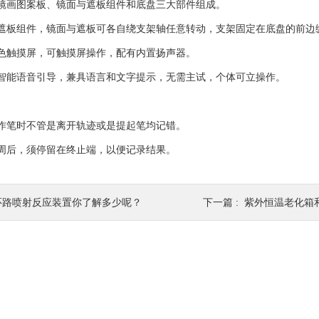
画图案板、镜面与遮板组件和底盘三大部件组成。
板组件，镜面与遮板可各自绕支架轴任意转动，支架固定在底盘的前边
触摸屏，可触摸屏操作，配有内置扬声器。
能语音引导，兼具语言和文字提示，无需主试，个体可立操作。
：
笔时不管是离开轨迹或是提起笔均记错。
后，须停留在终止端，以便记录结果。
环路喷射反应装置你了解多少呢？
下一篇 :
紫外恒温老化箱和