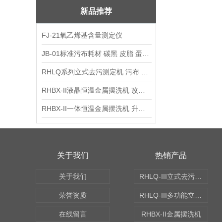
新品推荐
FJ-21氧乙烯基含量测定仪
JB-01标准污布耗材 碳黑 皮脂 蛋白 混合油
RHLQ系列立式去污测定机 污布 洗衣液 耗材
RHBX-II液晶恒温金属摆洗机 改进型摆洗机
RHBX-II一体恒温金属摆洗机 升级款摆洗机
关于我们
热销产品
关于我们
RHLQ-III立式去污测定机
荣誉资质
RHLQ-III多功能立式去污测定机
在线留言
RHBX-II金属摆洗机