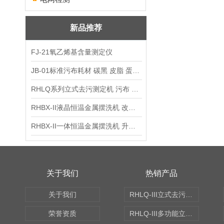
新品推荐
FJ-21氧乙烯基含量测定仪
JB-01标准污布耗材 碳黑 皮脂 蛋白 混合油
RHLQ系列立式去污测定机 污布 洗衣液 耗材
RHBX-II液晶恒温金属摆洗机 改进型摆洗机
RHBX-II一体恒温金属摆洗机 升级款摆洗机
关于我们
热销产品
关于我们
RHLQ-III立式去污测定机
荣誉资质
RHLQ-III多功能立式去污测定机