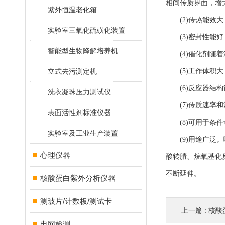
相间传质界面，增
紫外恒温老化箱
(2)传热能效大
实验室三氧化硫磺化装置
(3)密封性能好，
智能型生物降解培养机
(4)催化剂随着
立式去污测定机
(5)工作体积大
(6)反应器结构
洗衣凝珠压力测试仪
(7)传质速率和
表面活性剂标准仪器
(8)可用于条件苛
实验室及工业生产装置
(9)用途广泛。
心理仪器
酸转腈、烷氧基化
不断延伸。
核酸蛋白紫外分析仪器
测玻片/计数板/测试卡
上一篇 :
核酸
电网检测