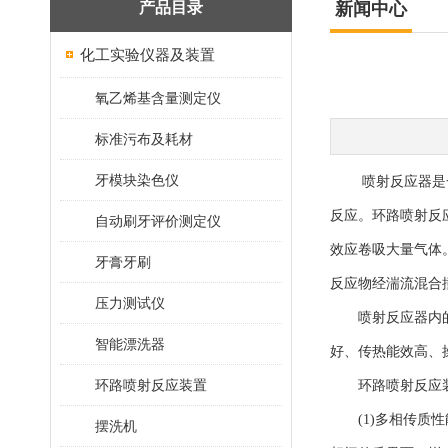
产品目录
新闻中心
化工实验仪器及装置
氧乙烯基含量测定仪
标准污布及耗材
牙模块染色仪
喷射反应器是一大
反应。环路喷射反
自动刷牙评价测定仪
效应卷吸大量气体
牙膏牙刷
反应物经湍流混合
压力测试仪
喷射反应器内的气
智能漂洗器
好、传热能效高、
环路喷射反应装置
环路喷射反应装置
(1)多相传质性
摆洗机