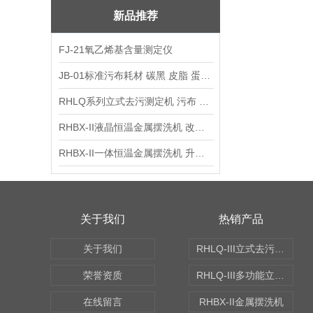
新品推荐
FJ-21氧乙烯基含量测定仪
JB-01标准污布耗材 碳黑 皮脂 蛋白 混合油
RHLQ系列立式去污测定机 污布 洗衣液 耗材
RHBX-II液晶恒温金属摆洗机 改进型摆洗机
RHBX-II一体恒温金属摆洗机 升级款摆洗机
关于我们
热销产品
关于我们
RHLQ-III立式去污测定机
荣誉资质
RHLQ-III多功能立式去污测定机
在线留言
RHBX-II金属摆洗机