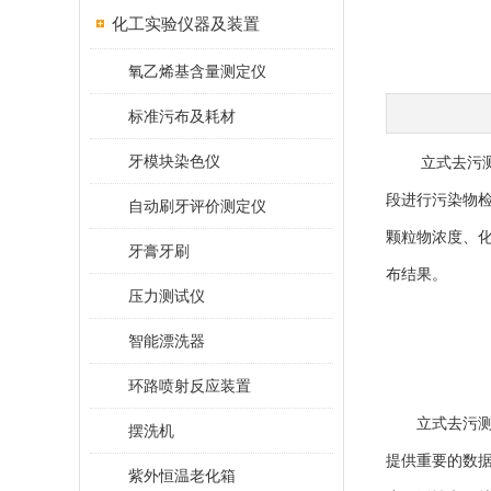
化工实验仪器及装置
氧乙烯基含量测定仪
标准污布及耗材
牙模块染色仪
立式去污测定
段进行污染物
自动刷牙评价测定仪
颗粒物浓度、
牙膏牙刷
布结果。
压力测试仪
智能漂洗器
环路喷射反应装置
立式去污测定
摆洗机
提供重要的数
紫外恒温老化箱